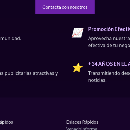
Contacta con nosotros
Promoción Efecti
📈
comunidad.
Aprovecha nuestra
efectiva de tu nego
+34 AÑOS EN EL 
⭐
publicitarias atractivas y
Transmitiendo desd
noticias.
Rápidos
Enlaces Rápidos
VenadoInforma